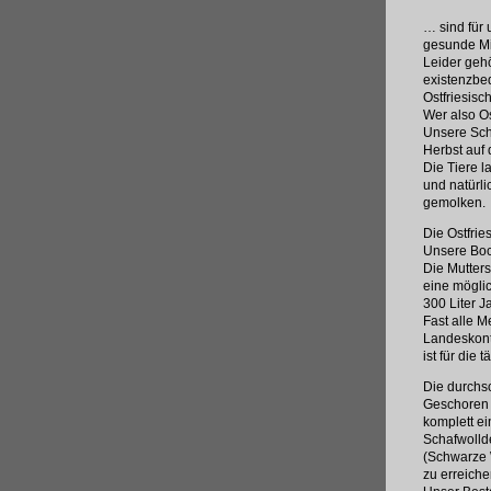
… sind für 
gesunde Mi
Leider geh
existenzbed
Ostfriesisc
Wer also Os
Unsere Scha
Herbst auf 
Die Tiere 
und natürl
gemolken.
Die Ostfri
Unsere Bock
Die Mutter
eine möglic
300 Liter J
Fast alle M
Landeskont
ist für die
Die durchsc
Geschoren 
komplett ei
Schafwolld
(Schwarze W
zu erreiche