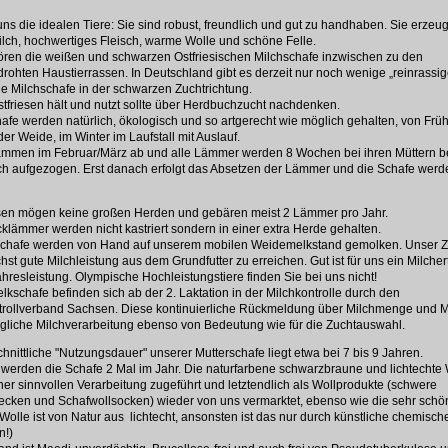
uns die idealen Tiere: Sie sind robust, freundlich und gut zu handhaben. Sie erzeu
lch, hochwertiges Fleisch, warme Wolle und schöne Felle.
ören die weißen und schwarzen Ostfriesischen Milchschafe inzwischen zu den
rohten Haustierrassen. In Deutschland gibt es derzeit nur noch wenige „reinrassig
he Milchschafe in der schwarzen Zuchtrichtung.
tfriesen hält und nutzt sollte über Herdbuchzucht nachdenken.
fe werden natürlich, ökologisch und so artgerecht wie möglich gehalten, von Früh
der Weide, im Winter im Laufstall mit Auslauf.
lammen im Februar/März ab und alle Lämmer werden 8 Wochen bei ihren Müttern b
ich aufgezogen. Erst danach erfolgt das Absetzen der Lämmer und die Schafe werd
esen mögen keine großen Herden und gebären meist 2 Lämmer pro Jahr.
lämmer werden nicht kastriert sondern in einer extra Herde gehalten.
schafe werden von Hand auf unserem mobilen Weidemelkstand gemolken. Unser Zie
hst gute Milchleistung aus dem Grundfutter zu erreichen. Gut ist für uns ein Milcher
ahresleistung. Olympische Hochleistungstiere finden Sie bei uns nicht!
elkschafe befinden sich ab der 2. Laktation in der Milchkontrolle durch den
rollverband Sachsen. Diese kontinuierliche Rückmeldung über Milchmenge und Mi
 tägliche Milchverarbeitung ebenso von Bedeutung wie für die Zuchtauswahl.
hnittliche "Nutzungsdauer" unserer Mutterschafe liegt etwa bei 7 bis 9 Jahren.
werden die Schafe 2 Mal im Jahr. Die naturfarbene schwarzbraune und lichtechte 
ner sinnvollen Verarbeitung zugeführt und letztendlich als Wollprodukte (schwere
ecken und Schafwollsocken) wieder von uns vermarktet, ebenso wie die sehr schön
olle ist von Natur aus lichtecht, ansonsten ist das nur durch künstliche chemisc
n!)