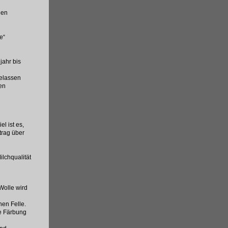
gen
e“
jahr bis
elassen
en
l ist es,
trag über
lchqualität
Wolle wird
en Felle.
he Färbung