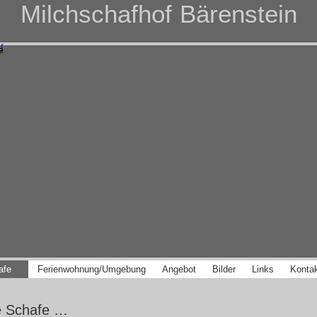
Milchschafhof
Bärenstein
afe
Ferienwohnung/Umgebung
Angebot
Bilder
Links
Konta
e Schafe …